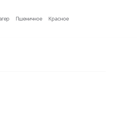
агер
Пшеничное
Красное