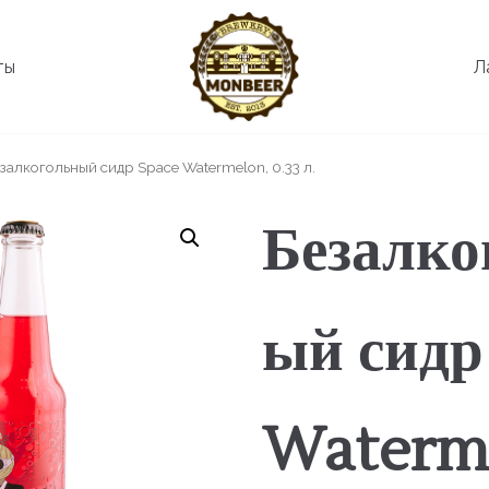
ты
Л
залкогольный сидр Space Watermelon, 0.33 л.
Безалко
ый сидр
Waterm