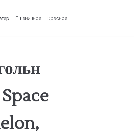
агер
Пшеничное
Красное
гольн
 Space
elon,